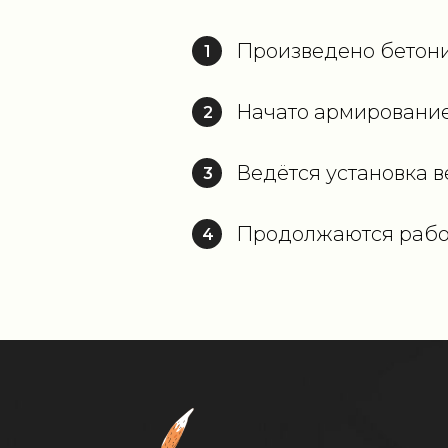
Произведено бетони
1
Начато армирование 
2
Ведётся установка 
3
Продолжаются работ
4